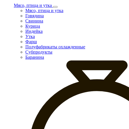
Мясо, птица и утка
Мясо, птица и утка
Говядина
Свинина
Курица
Индейка
Утка
Фарш
Полуфабрикаты охлажденные
Субпродукты
Баранина