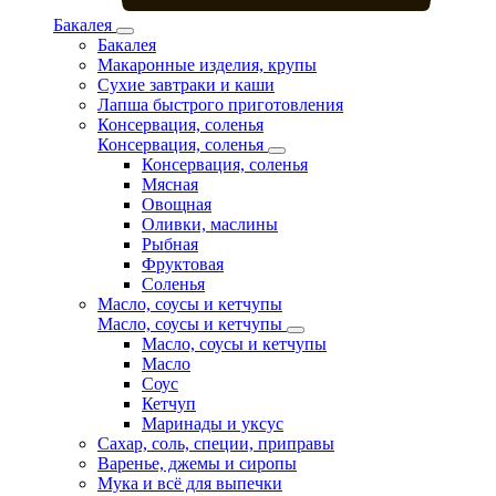
Бакалея
Бакалея
Макаронные изделия, крупы
Сухие завтраки и каши
Лапша быстрого приготовления
Консервация, соленья
Консервация, соленья
Консервация, соленья
Мясная
Овощная
Оливки, маслины
Рыбная
Фруктовая
Соленья
Масло, соусы и кетчупы
Масло, соусы и кетчупы
Масло, соусы и кетчупы
Масло
Соус
Кетчуп
Маринады и уксус
Сахар, соль, специи, приправы
Варенье, джемы и сиропы
Мука и всё для выпечки