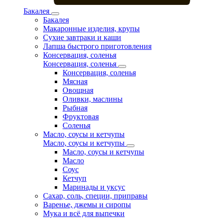
Бакалея
Бакалея
Макаронные изделия, крупы
Сухие завтраки и каши
Лапша быстрого приготовления
Консервация, соленья
Консервация, соленья
Консервация, соленья
Мясная
Овощная
Оливки, маслины
Рыбная
Фруктовая
Соленья
Масло, соусы и кетчупы
Масло, соусы и кетчупы
Масло, соусы и кетчупы
Масло
Соус
Кетчуп
Маринады и уксус
Сахар, соль, специи, приправы
Варенье, джемы и сиропы
Мука и всё для выпечки