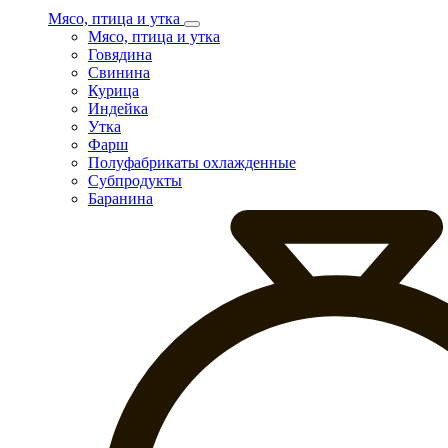
Мясо, птица и утка
Мясо, птица и утка
Говядина
Свинина
Курица
Индейка
Утка
Фарш
Полуфабрикаты охлажденные
Субпродукты
Баранина