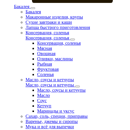
Бакалея
Бакалея
Макаронные изделия, крупы
Сухие завтраки и каши
Лапша быстрого приготовления
Консервация, соленья
Консервация, соленья
Консервация, соленья
Мясная
Овощная
Оливки, маслины
Рыбная
Фруктовая
Соленья
Масло, соусы и кетчупы
Масло, соусы и кетчупы
Масло, соусы и кетчупы
Масло
Соус
Кетчуп
Маринады и уксус
Сахар, соль, специи, приправы
Варенье, джемы и сиропы
Мука и всё для выпечки