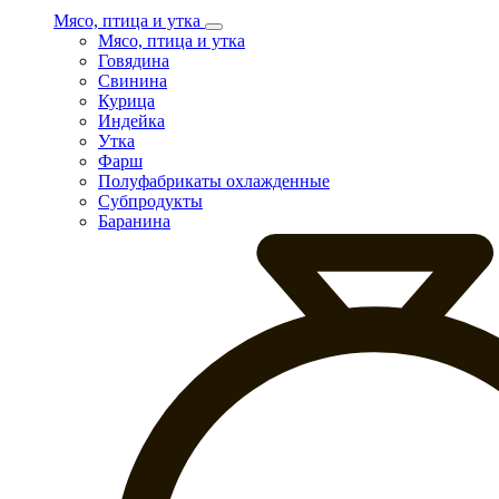
Мясо, птица и утка
Мясо, птица и утка
Говядина
Свинина
Курица
Индейка
Утка
Фарш
Полуфабрикаты охлажденные
Субпродукты
Баранина