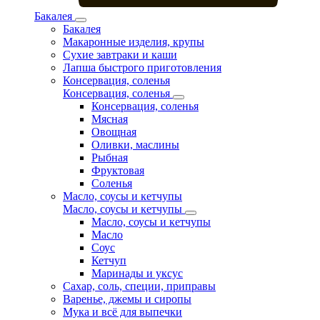
Бакалея
Бакалея
Макаронные изделия, крупы
Сухие завтраки и каши
Лапша быстрого приготовления
Консервация, соленья
Консервация, соленья
Консервация, соленья
Мясная
Овощная
Оливки, маслины
Рыбная
Фруктовая
Соленья
Масло, соусы и кетчупы
Масло, соусы и кетчупы
Масло, соусы и кетчупы
Масло
Соус
Кетчуп
Маринады и уксус
Сахар, соль, специи, приправы
Варенье, джемы и сиропы
Мука и всё для выпечки