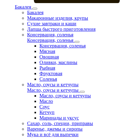
Бакалея
Бакалея
Макаронные изделия, крупы
Сухие завтраки и каши
Лапша быстрого приготовления
Консервация, соленья
Консервация, соленья
Консервация, соленья
Мясная
Овощная
Оливки, маслины
Рыбная
Фруктовая
Соленья
Масло, соусы и кетчупы
Масло, соусы и кетчупы
Масло, соусы и кетчупы
Масло
Соус
Кетчуп
Маринады и уксус
Сахар, соль, специи, приправы
Варенье, джемы и сиропы
Мука и всё для выпечки