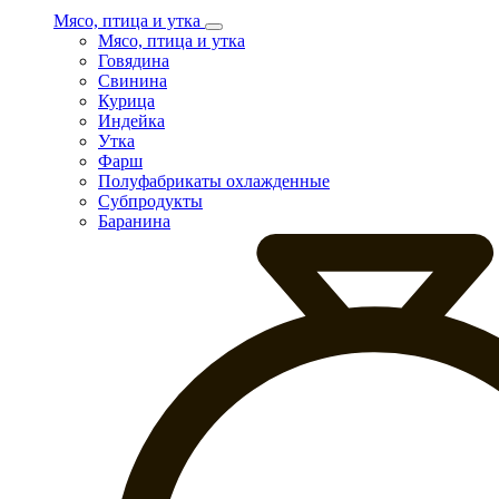
Мясо, птица и утка
Мясо, птица и утка
Говядина
Свинина
Курица
Индейка
Утка
Фарш
Полуфабрикаты охлажденные
Субпродукты
Баранина