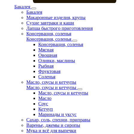
Бакалея
Бакалея
Макаронные изделия, крупы
Сухие завтраки и каши
Лапша быстрого приготовления
Консервация, соленья
Консервация, соленья
Консервация, соленья
Мясная
Овощная
Оливки, маслины
Рыбная
Фруктовая
Соленья
Масло, соусы и кетчупы
Масло, соусы и кетчупы
Масло, соусы и кетчупы
Масло
Соус
Кетчуп
Маринады и уксус
Сахар, соль, специи, приправы
Варенье, джемы и сиропы
Мука и всё для выпечки