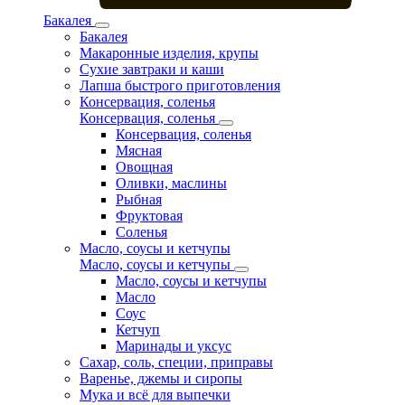
Бакалея
Бакалея
Макаронные изделия, крупы
Сухие завтраки и каши
Лапша быстрого приготовления
Консервация, соленья
Консервация, соленья
Консервация, соленья
Мясная
Овощная
Оливки, маслины
Рыбная
Фруктовая
Соленья
Масло, соусы и кетчупы
Масло, соусы и кетчупы
Масло, соусы и кетчупы
Масло
Соус
Кетчуп
Маринады и уксус
Сахар, соль, специи, приправы
Варенье, джемы и сиропы
Мука и всё для выпечки