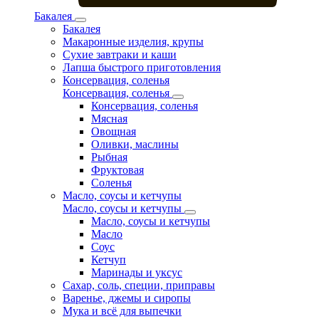
Бакалея
Бакалея
Макаронные изделия, крупы
Сухие завтраки и каши
Лапша быстрого приготовления
Консервация, соленья
Консервация, соленья
Консервация, соленья
Мясная
Овощная
Оливки, маслины
Рыбная
Фруктовая
Соленья
Масло, соусы и кетчупы
Масло, соусы и кетчупы
Масло, соусы и кетчупы
Масло
Соус
Кетчуп
Маринады и уксус
Сахар, соль, специи, приправы
Варенье, джемы и сиропы
Мука и всё для выпечки