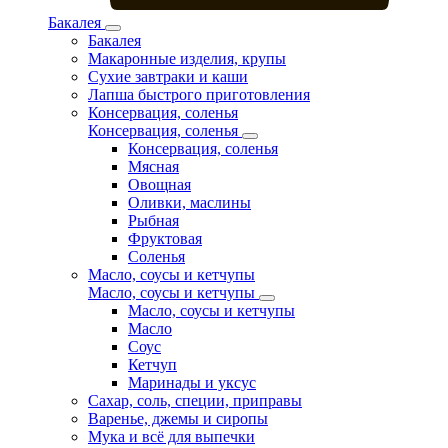
Бакалея
Бакалея
Макаронные изделия, крупы
Сухие завтраки и каши
Лапша быстрого приготовления
Консервация, соленья
Консервация, соленья
Консервация, соленья
Мясная
Овощная
Оливки, маслины
Рыбная
Фруктовая
Соленья
Масло, соусы и кетчупы
Масло, соусы и кетчупы
Масло, соусы и кетчупы
Масло
Соус
Кетчуп
Маринады и уксус
Сахар, соль, специи, приправы
Варенье, джемы и сиропы
Мука и всё для выпечки