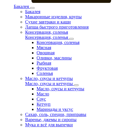
Бакалея
Бакалея
Макаронные изделия, крупы
Сухие завтраки и каши
Лапша быстрого приготовления
Консервация, соленья
Консервация, соленья
Консервация, соленья
Мясная
Овощная
Оливки, маслины
Рыбная
Фруктовая
Соленья
Масло, соусы и кетчупы
Масло, соусы и кетчупы
Масло, соусы и кетчупы
Масло
Соус
Кетчуп
Маринады и уксус
Сахар, соль, специи, приправы
Варенье, джемы и сиропы
Мука и всё для выпечки