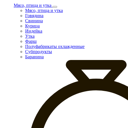
Мясо, птица и утка
Мясо, птица и утка
Говядина
Свинина
Курица
Индейка
Утка
Фарш
Полуфабрикаты охлажденные
Субпродукты
Баранина