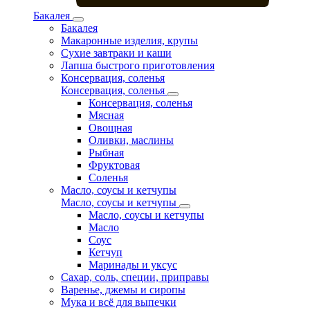
Бакалея
Бакалея
Макаронные изделия, крупы
Сухие завтраки и каши
Лапша быстрого приготовления
Консервация, соленья
Консервация, соленья
Консервация, соленья
Мясная
Овощная
Оливки, маслины
Рыбная
Фруктовая
Соленья
Масло, соусы и кетчупы
Масло, соусы и кетчупы
Масло, соусы и кетчупы
Масло
Соус
Кетчуп
Маринады и уксус
Сахар, соль, специи, приправы
Варенье, джемы и сиропы
Мука и всё для выпечки