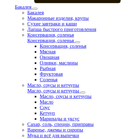
Бакалея
Бакалея
Макаронные изделия, крупы
Сухие завтраки и каши
Лапша быстрого приготовления
Консервация, соленья
Консервация, соленья
Консервация, соленья
Мясная
Овощная
Оливки, маслины
Рыбная
Фруктовая
Соленья
Масло, соусы и кетчупы
Масло, соусы и кетчупы
Масло, соусы и кетчупы
Масло
Соус
Кетчуп
Маринады и уксус
Сахар, соль, специи, приправы
Варенье, джемы и сиропы
Мука и всё для выпечки