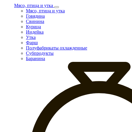
Мясо, птица и утка
Мясо, птица и утка
Говядина
Свинина
Курица
Индейка
Утка
Фарш
Полуфабрикаты охлажденные
Субпродукты
Баранина