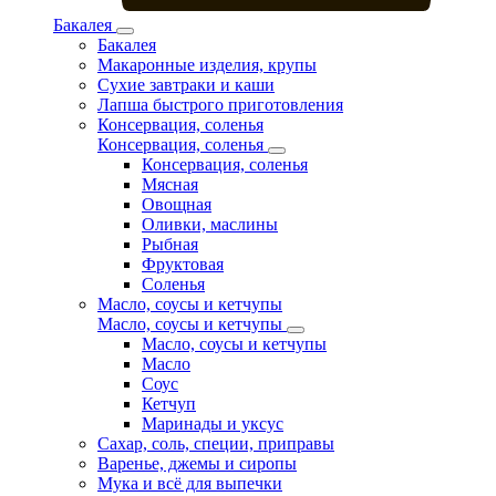
Бакалея
Бакалея
Макаронные изделия, крупы
Сухие завтраки и каши
Лапша быстрого приготовления
Консервация, соленья
Консервация, соленья
Консервация, соленья
Мясная
Овощная
Оливки, маслины
Рыбная
Фруктовая
Соленья
Масло, соусы и кетчупы
Масло, соусы и кетчупы
Масло, соусы и кетчупы
Масло
Соус
Кетчуп
Маринады и уксус
Сахар, соль, специи, приправы
Варенье, джемы и сиропы
Мука и всё для выпечки