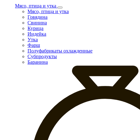
Мясо, птица и утка
Мясо, птица и утка
Говядина
Свинина
Курица
Индейка
Утка
Фарш
Полуфабрикаты охлажденные
Субпродукты
Баранина