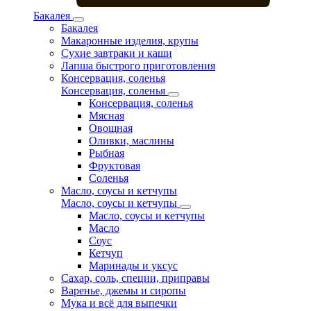
Бакалея
Бакалея
Макаронные изделия, крупы
Сухие завтраки и каши
Лапша быстрого приготовления
Консервация, соленья
Консервация, соленья
Консервация, соленья
Мясная
Овощная
Оливки, маслины
Рыбная
Фруктовая
Соленья
Масло, соусы и кетчупы
Масло, соусы и кетчупы
Масло, соусы и кетчупы
Масло
Соус
Кетчуп
Маринады и уксус
Сахар, соль, специи, приправы
Варенье, джемы и сиропы
Мука и всё для выпечки