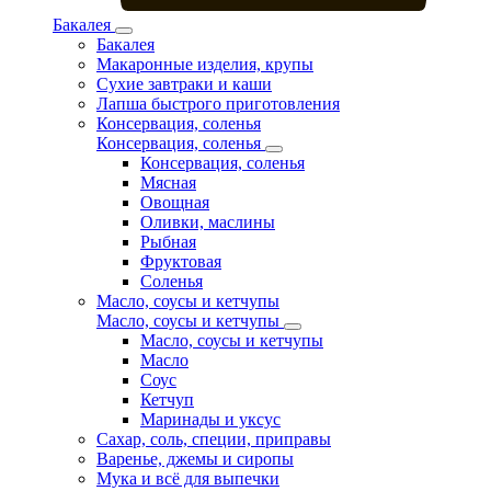
Бакалея
Бакалея
Макаронные изделия, крупы
Сухие завтраки и каши
Лапша быстрого приготовления
Консервация, соленья
Консервация, соленья
Консервация, соленья
Мясная
Овощная
Оливки, маслины
Рыбная
Фруктовая
Соленья
Масло, соусы и кетчупы
Масло, соусы и кетчупы
Масло, соусы и кетчупы
Масло
Соус
Кетчуп
Маринады и уксус
Сахар, соль, специи, приправы
Варенье, джемы и сиропы
Мука и всё для выпечки