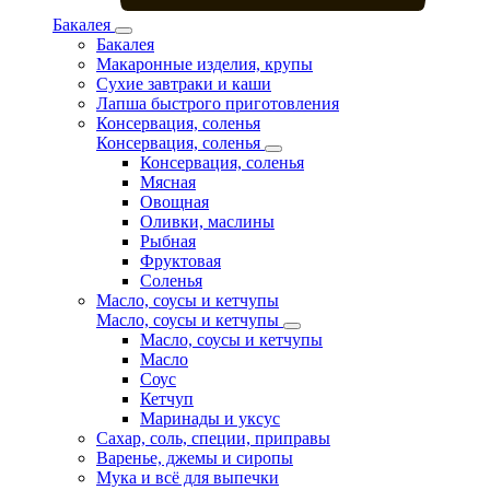
Бакалея
Бакалея
Макаронные изделия, крупы
Сухие завтраки и каши
Лапша быстрого приготовления
Консервация, соленья
Консервация, соленья
Консервация, соленья
Мясная
Овощная
Оливки, маслины
Рыбная
Фруктовая
Соленья
Масло, соусы и кетчупы
Масло, соусы и кетчупы
Масло, соусы и кетчупы
Масло
Соус
Кетчуп
Маринады и уксус
Сахар, соль, специи, приправы
Варенье, джемы и сиропы
Мука и всё для выпечки