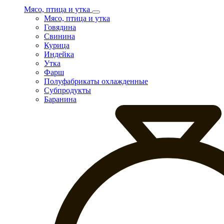
Мясо, птица и утка
Мясо, птица и утка
Говядина
Свинина
Курица
Индейка
Утка
Фарш
Полуфабрикаты охлажденные
Субпродукты
Баранина