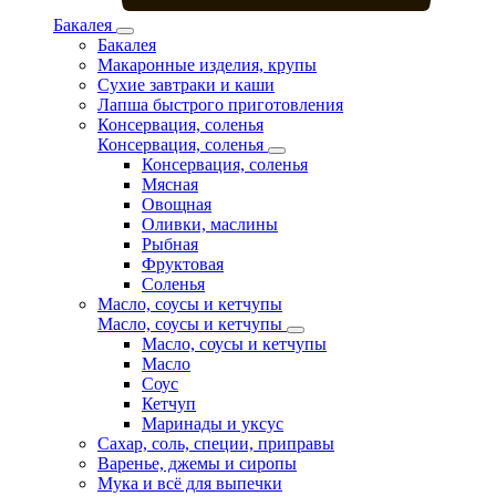
Бакалея
Бакалея
Макаронные изделия, крупы
Сухие завтраки и каши
Лапша быстрого приготовления
Консервация, соленья
Консервация, соленья
Консервация, соленья
Мясная
Овощная
Оливки, маслины
Рыбная
Фруктовая
Соленья
Масло, соусы и кетчупы
Масло, соусы и кетчупы
Масло, соусы и кетчупы
Масло
Соус
Кетчуп
Маринады и уксус
Сахар, соль, специи, приправы
Варенье, джемы и сиропы
Мука и всё для выпечки