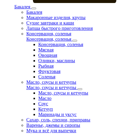
Бакалея
Бакалея
Макаронные изделия, крупы
Сухие завтраки и каши
Лапша быстрого приготовления
Консервация, соленья
Консервация, соленья
Консервация, соленья
Мясная
Овощная
Оливки, маслины
Рыбная
Фруктовая
Соленья
Масло, соусы и кетчупы
Масло, соусы и кетчупы
Масло, соусы и кетчупы
Масло
Соус
Кетчуп
Маринады и уксус
Сахар, соль, специи, приправы
Варенье, джемы и сиропы
Мука и всё для выпечки