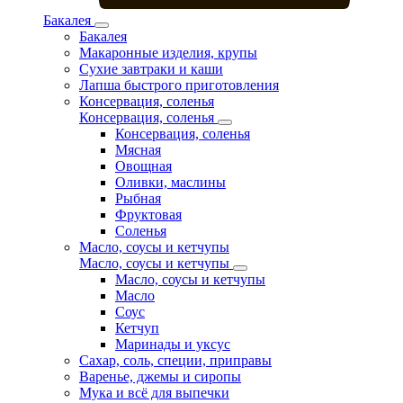
Бакалея
Бакалея
Макаронные изделия, крупы
Сухие завтраки и каши
Лапша быстрого приготовления
Консервация, соленья
Консервация, соленья
Консервация, соленья
Мясная
Овощная
Оливки, маслины
Рыбная
Фруктовая
Соленья
Масло, соусы и кетчупы
Масло, соусы и кетчупы
Масло, соусы и кетчупы
Масло
Соус
Кетчуп
Маринады и уксус
Сахар, соль, специи, приправы
Варенье, джемы и сиропы
Мука и всё для выпечки