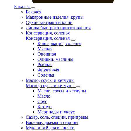
Бакалея
Бакалея
Макаронные изделия, крупы
Сухие завтраки и каши
Лапша быстрого приготовления
Консервация, соленья
Консервация, соленья
Консервация, соленья
Мясная
Овощная
Оливки, маслины
Рыбная
Фруктовая
Соленья
Масло, соусы и кетчупы
Масло, соусы и кетчупы
Масло, соусы и кетчупы
Масло
Соус
Кетчуп
Маринады и уксус
Сахар, соль, специи, приправы
Варенье, джемы и сиропы
Мука и всё для выпечки