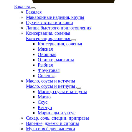
Бакалея
Бакалея
Макаронные изделия, крупы
Сухие завтраки и каши
Лапша быстрого приготовления
Консервация, соленья
Консервация, соленья
Консервация, соленья
Мясная
Овощная
Оливки, маслины
Рыбная
Фруктовая
Соленья
Масло, соусы и кетчупы
Масло, соусы и кетчупы
Масло, соусы и кетчупы
Масло
Соус
Кетчуп
Маринады и уксус
Сахар, соль, специи, приправы
Варенье, джемы и сиропы
Мука и всё для выпечки