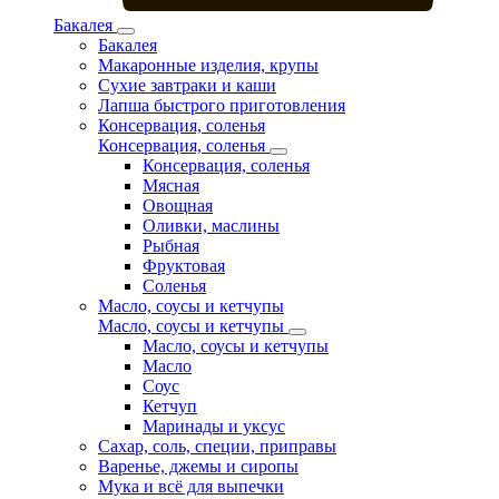
Бакалея
Бакалея
Макаронные изделия, крупы
Сухие завтраки и каши
Лапша быстрого приготовления
Консервация, соленья
Консервация, соленья
Консервация, соленья
Мясная
Овощная
Оливки, маслины
Рыбная
Фруктовая
Соленья
Масло, соусы и кетчупы
Масло, соусы и кетчупы
Масло, соусы и кетчупы
Масло
Соус
Кетчуп
Маринады и уксус
Сахар, соль, специи, приправы
Варенье, джемы и сиропы
Мука и всё для выпечки