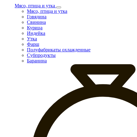
Мясо, птица и утка
Мясо, птица и утка
Говядина
Свинина
Курица
Индейка
Утка
Фарш
Полуфабрикаты охлажденные
Субпродукты
Баранина