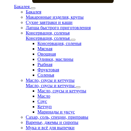
Бакалея
Бакалея
Макаронные изделия, крупы
Сухие завтраки и каши
Лапша быстрого приготовления
Консервация, соленья
Консервация, соленья
Консервация, соленья
Мясная
Овощная
Оливки, маслины
Рыбная
Фруктовая
Соленья
Масло, соусы и кетчупы
Масло, соусы и кетчупы
Масло, соусы и кетчупы
Масло
Соус
Кетчуп
Маринады и уксус
Сахар, соль, специи, приправы
Варенье, джемы и сиропы
Мука и всё для выпечки