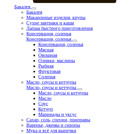
Бакалея
Бакалея
Макаронные изделия, крупы
Сухие завтраки и каши
Лапша быстрого приготовления
Консервация, соленья
Консервация, соленья
Консервация, соленья
Мясная
Овощная
Оливки, маслины
Рыбная
Фруктовая
Соленья
Масло, соусы и кетчупы
Масло, соусы и кетчупы
Масло, соусы и кетчупы
Масло
Соус
Кетчуп
Маринады и уксус
Сахар, соль, специи, приправы
Варенье, джемы и сиропы
Мука и всё для выпечки