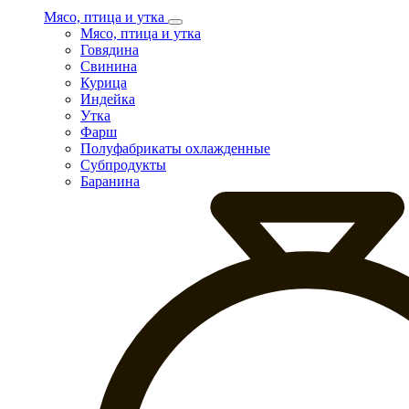
Мясо, птица и утка
Мясо, птица и утка
Говядина
Свинина
Курица
Индейка
Утка
Фарш
Полуфабрикаты охлажденные
Субпродукты
Баранина