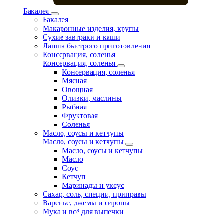
Бакалея
Бакалея
Макаронные изделия, крупы
Сухие завтраки и каши
Лапша быстрого приготовления
Консервация, соленья
Консервация, соленья
Консервация, соленья
Мясная
Овощная
Оливки, маслины
Рыбная
Фруктовая
Соленья
Масло, соусы и кетчупы
Масло, соусы и кетчупы
Масло, соусы и кетчупы
Масло
Соус
Кетчуп
Маринады и уксус
Сахар, соль, специи, приправы
Варенье, джемы и сиропы
Мука и всё для выпечки