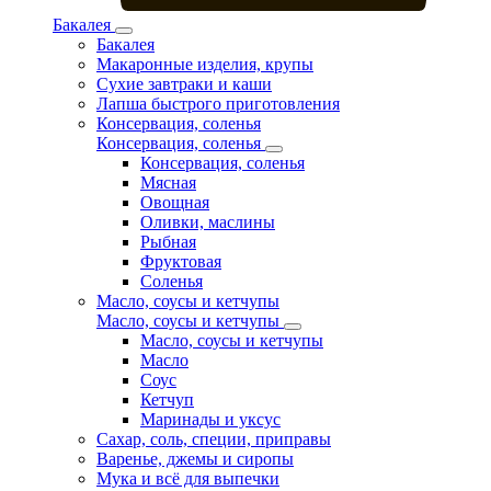
Бакалея
Бакалея
Макаронные изделия, крупы
Сухие завтраки и каши
Лапша быстрого приготовления
Консервация, соленья
Консервация, соленья
Консервация, соленья
Мясная
Овощная
Оливки, маслины
Рыбная
Фруктовая
Соленья
Масло, соусы и кетчупы
Масло, соусы и кетчупы
Масло, соусы и кетчупы
Масло
Соус
Кетчуп
Маринады и уксус
Сахар, соль, специи, приправы
Варенье, джемы и сиропы
Мука и всё для выпечки