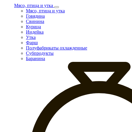
Мясо, птица и утка
Мясо, птица и утка
Говядина
Свинина
Курица
Индейка
Утка
Фарш
Полуфабрикаты охлажденные
Субпродукты
Баранина