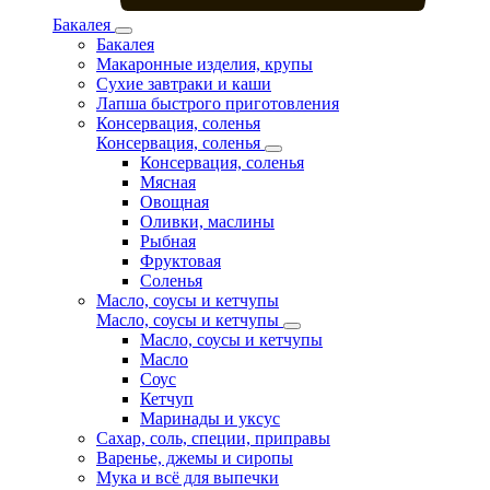
Бакалея
Бакалея
Макаронные изделия, крупы
Сухие завтраки и каши
Лапша быстрого приготовления
Консервация, соленья
Консервация, соленья
Консервация, соленья
Мясная
Овощная
Оливки, маслины
Рыбная
Фруктовая
Соленья
Масло, соусы и кетчупы
Масло, соусы и кетчупы
Масло, соусы и кетчупы
Масло
Соус
Кетчуп
Маринады и уксус
Сахар, соль, специи, приправы
Варенье, джемы и сиропы
Мука и всё для выпечки