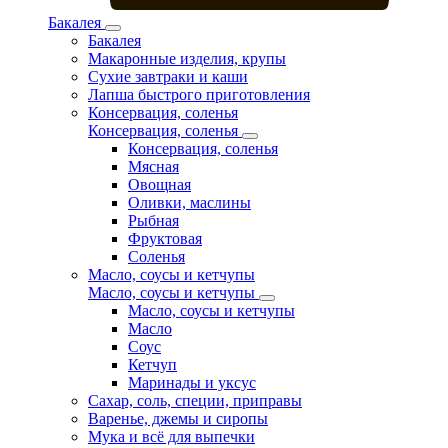
Бакалея
Бакалея
Макаронные изделия, крупы
Сухие завтраки и каши
Лапша быстрого приготовления
Консервация, соленья
Консервация, соленья
Консервация, соленья
Мясная
Овощная
Оливки, маслины
Рыбная
Фруктовая
Соленья
Масло, соусы и кетчупы
Масло, соусы и кетчупы
Масло, соусы и кетчупы
Масло
Соус
Кетчуп
Маринады и уксус
Сахар, соль, специи, приправы
Варенье, джемы и сиропы
Мука и всё для выпечки