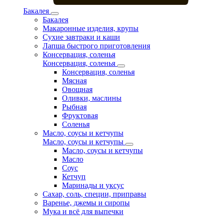
Бакалея
Бакалея
Макаронные изделия, крупы
Сухие завтраки и каши
Лапша быстрого приготовления
Консервация, соленья
Консервация, соленья
Консервация, соленья
Мясная
Овощная
Оливки, маслины
Рыбная
Фруктовая
Соленья
Масло, соусы и кетчупы
Масло, соусы и кетчупы
Масло, соусы и кетчупы
Масло
Соус
Кетчуп
Маринады и уксус
Сахар, соль, специи, приправы
Варенье, джемы и сиропы
Мука и всё для выпечки