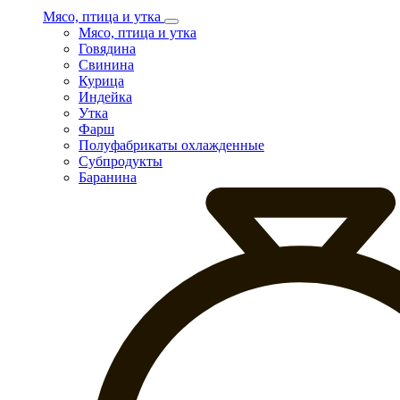
Мясо, птица и утка
Мясо, птица и утка
Говядина
Свинина
Курица
Индейка
Утка
Фарш
Полуфабрикаты охлажденные
Субпродукты
Баранина