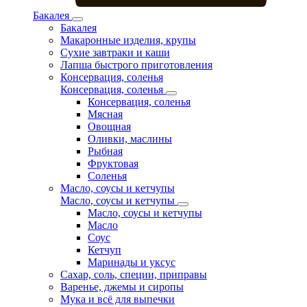
Бакалея
Бакалея
Макаронные изделия, крупы
Сухие завтраки и каши
Лапша быстрого приготовления
Консервация, соленья
Консервация, соленья
Консервация, соленья
Мясная
Овощная
Оливки, маслины
Рыбная
Фруктовая
Соленья
Масло, соусы и кетчупы
Масло, соусы и кетчупы
Масло, соусы и кетчупы
Масло
Соус
Кетчуп
Маринады и уксус
Сахар, соль, специи, приправы
Варенье, джемы и сиропы
Мука и всё для выпечки