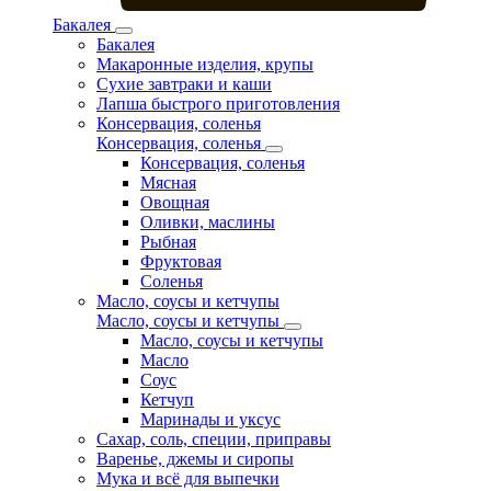
Бакалея
Бакалея
Макаронные изделия, крупы
Сухие завтраки и каши
Лапша быстрого приготовления
Консервация, соленья
Консервация, соленья
Консервация, соленья
Мясная
Овощная
Оливки, маслины
Рыбная
Фруктовая
Соленья
Масло, соусы и кетчупы
Масло, соусы и кетчупы
Масло, соусы и кетчупы
Масло
Соус
Кетчуп
Маринады и уксус
Сахар, соль, специи, приправы
Варенье, джемы и сиропы
Мука и всё для выпечки