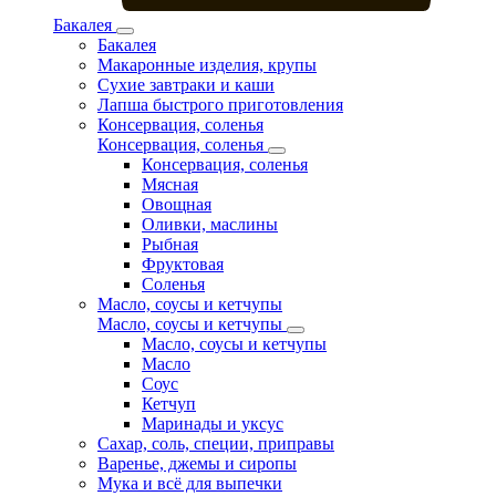
Бакалея
Бакалея
Макаронные изделия, крупы
Сухие завтраки и каши
Лапша быстрого приготовления
Консервация, соленья
Консервация, соленья
Консервация, соленья
Мясная
Овощная
Оливки, маслины
Рыбная
Фруктовая
Соленья
Масло, соусы и кетчупы
Масло, соусы и кетчупы
Масло, соусы и кетчупы
Масло
Соус
Кетчуп
Маринады и уксус
Сахар, соль, специи, приправы
Варенье, джемы и сиропы
Мука и всё для выпечки