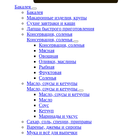
Бакалея
Бакалея
Макаронные изделия, крупы
Сухие завтраки и каши
Лапша быстрого приготовления
Консервация, соленья
Консервация, соленья
Консервация, соленья
Мясная
Овощная
Оливки, маслины
Рыбная
Фруктовая
Соленья
Масло, соусы и кетчупы
Масло, соусы и кетчупы
Масло, соусы и кетчупы
Масло
Соус
Кетчуп
Маринады и уксус
Сахар, соль, специи, приправы
Варенье, джемы и сиропы
Мука и всё для выпечки