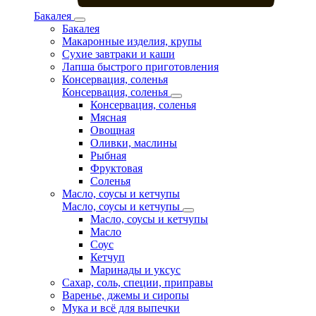
Бакалея
Бакалея
Макаронные изделия, крупы
Сухие завтраки и каши
Лапша быстрого приготовления
Консервация, соленья
Консервация, соленья
Консервация, соленья
Мясная
Овощная
Оливки, маслины
Рыбная
Фруктовая
Соленья
Масло, соусы и кетчупы
Масло, соусы и кетчупы
Масло, соусы и кетчупы
Масло
Соус
Кетчуп
Маринады и уксус
Сахар, соль, специи, приправы
Варенье, джемы и сиропы
Мука и всё для выпечки