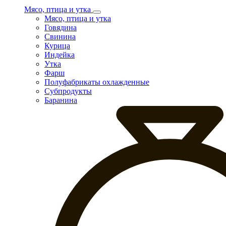
Мясо, птица и утка
Мясо, птица и утка
Говядина
Свинина
Курица
Индейка
Утка
Фарш
Полуфабрикаты охлажденные
Субпродукты
Баранина