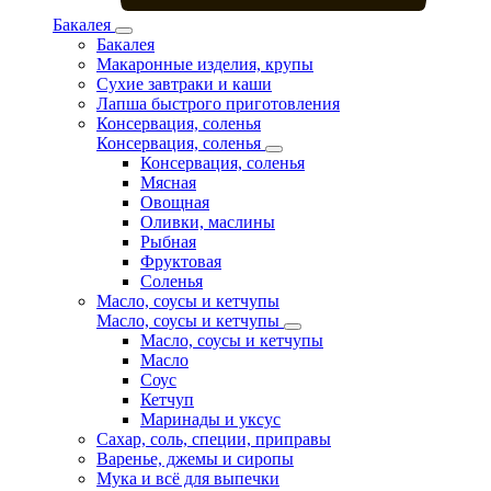
Бакалея
Бакалея
Макаронные изделия, крупы
Сухие завтраки и каши
Лапша быстрого приготовления
Консервация, соленья
Консервация, соленья
Консервация, соленья
Мясная
Овощная
Оливки, маслины
Рыбная
Фруктовая
Соленья
Масло, соусы и кетчупы
Масло, соусы и кетчупы
Масло, соусы и кетчупы
Масло
Соус
Кетчуп
Маринады и уксус
Сахар, соль, специи, приправы
Варенье, джемы и сиропы
Мука и всё для выпечки