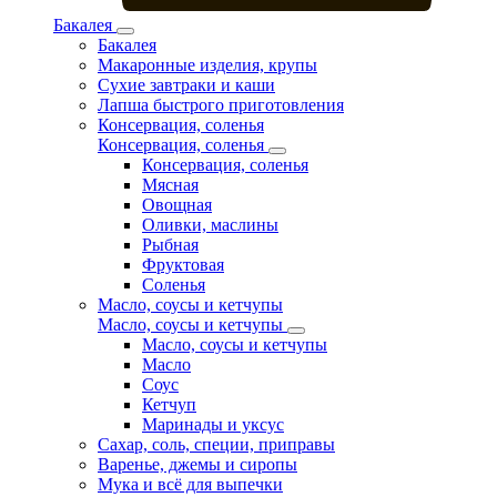
Бакалея
Бакалея
Макаронные изделия, крупы
Сухие завтраки и каши
Лапша быстрого приготовления
Консервация, соленья
Консервация, соленья
Консервация, соленья
Мясная
Овощная
Оливки, маслины
Рыбная
Фруктовая
Соленья
Масло, соусы и кетчупы
Масло, соусы и кетчупы
Масло, соусы и кетчупы
Масло
Соус
Кетчуп
Маринады и уксус
Сахар, соль, специи, приправы
Варенье, джемы и сиропы
Мука и всё для выпечки