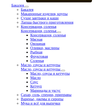
Бакалея
Бакалея
Макаронные изделия, крупы
Сухие завтраки и каши
Лапша быстрого приготовления
Консервация, соленья
Консервация, соленья
Консервация, соленья
Мясная
Овощная
Оливки, маслины
Рыбная
Фруктовая
Соленья
Масло, соусы и кетчупы
Масло, соусы и кетчупы
Масло, соусы и кетчупы
Масло
Соус
Кетчуп
Маринады и уксус
Сахар, соль, специи, приправы
Варенье, джемы и сиропы
Мука и всё для выпечки